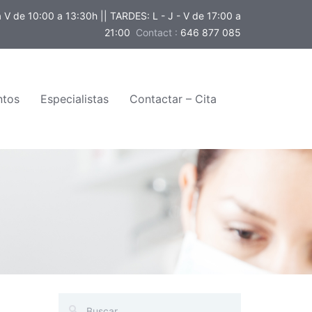
V de 10:00 a 13:30h || TARDES: L - J - V de 17:00 a
21:00
Contact :
646 877 085
ntos
Especialistas
Contactar – Cita