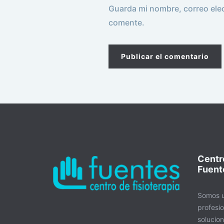
Guarda mi nombre, correo ele
comente.
Centro
Fuent
Somos u
profesio
solucio