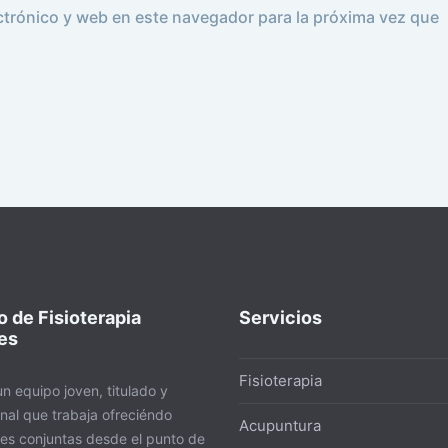
ctrónico y web en este navegador para la próxima vez que
 de Fisioterapia
Servicios
es
Fisioterapia
n equipo joven, titulado y
nal que trabaja ofreciéndo
Acupuntura
nes conjuntas desde el punto de